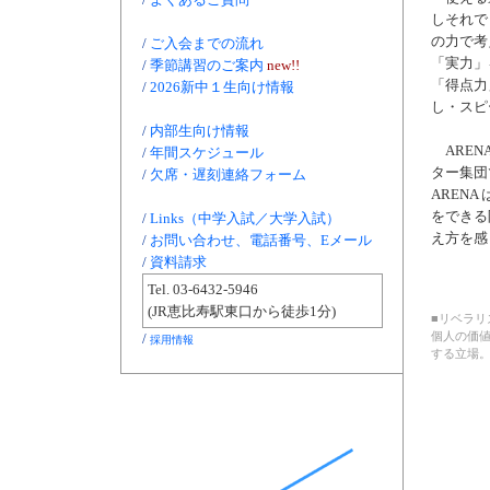
しそれで
の力で考
/
ご入会までの流れ
「実力」
/
季節講習のご案内
new!!
「得点力
/
2026新中１生向け情報
し・スピ
/
内部生向け情報
AREN
/
年間スケジュール
ター集団
/
欠席・遅刻連絡フォーム
AREN
をできる
/
Links（中学入試／大学入試）
え方を感
/
お問い合わせ、電話番号、Eメール
/
資料請求
Tel. 03-6432-5946
(JR恵比寿駅東口から徒歩1分)
■リベラリ
/
個人の価
採用情報
する立場