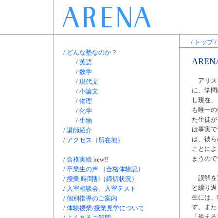
/
トップ
/
/
どんな塾なのか？
ARE
/
英語
/
数学
アリスト
/
現代文
に、学問
/
小論文
し現在、
/
物理
も唯一の
/
化学
た生徒が
/
生物
は事実で
/
講師紹介
は、彼ら
/
アクセス（所在地）
ことによ
まうので
/
合格実績
new!!
/
卒業生の声 （合格体験記）
誤解を避
/
授業 時間割（締切状況）
と繰り返
/
入室相談会、入室テスト
生には、
/
個別指導のご案内
す。また
/
体験授業/授業見学について
「使える
/
よくあるご質問